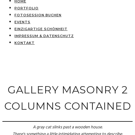
HOME
PORTFOLIO
FOTOSESSION BUCHEN
EVENTS
EINZIGARTIGE SCHÖNHEIT
IMPRESSUM & DATENSCHUTZ
KONTAKT
GALLERY MASONRY 2
COLUMNS CONTAINED
A gray cat slinks past a wooden house.
There's something a little intimidating attempting to describe.